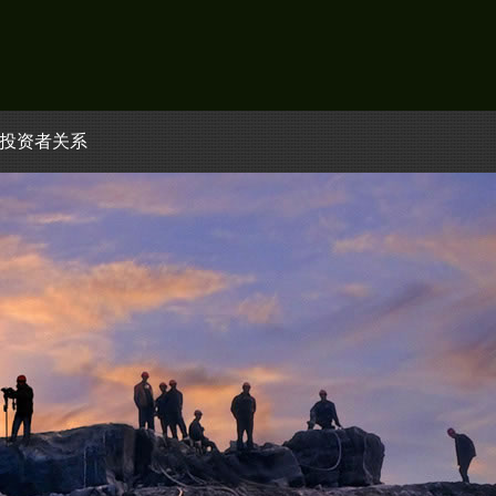
投资者关系