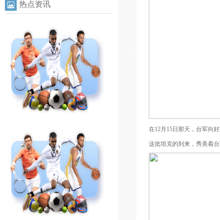
热点资讯
在12月15日那天，台军向
这批坦克的到来，秀美着台