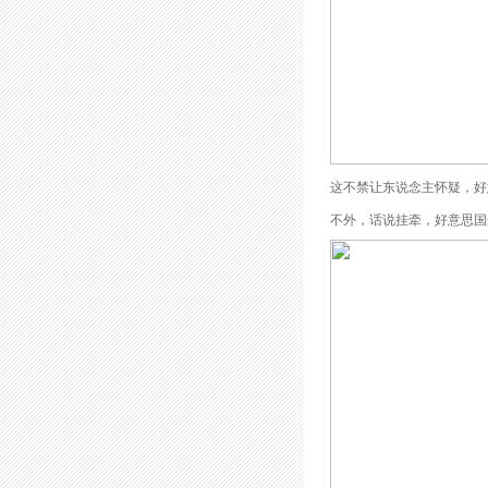
这不禁让东说念主怀疑，好
不外，话说挂牵，好意思国