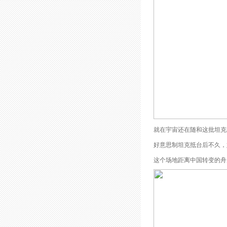
就在宇宙还在随和这批坦克
好意思制坦克抵台后不久，
这个场地距离中国转变的舟