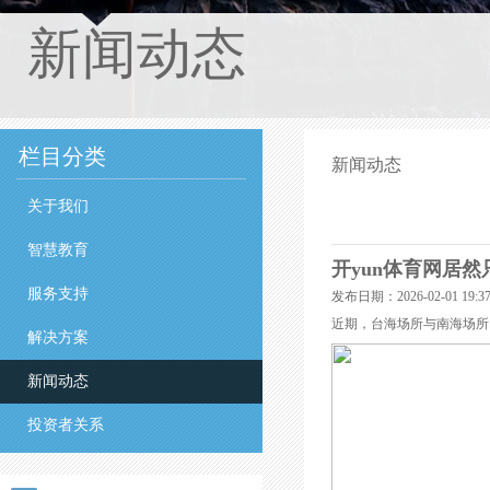
新闻动态
栏目分类
新闻动态
关于我们
智慧教育
开yun体育网居然
服务支持
发布日期：2026-02-01 19
近期，台海场所与南海场所
解决方案
新闻动态
投资者关系