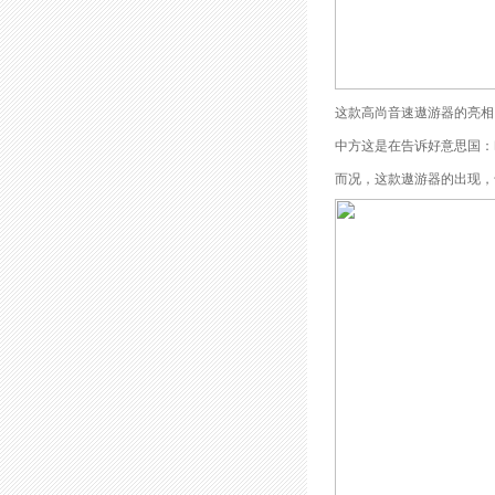
这款高尚音速遨游器的亮相
中方这是在告诉好意思国：
而况，这款遨游器的出现，