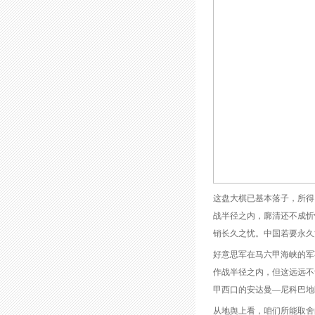
这盘大棋已基本落子，所得
战半径之内，廓清还不成忻
销长久之忧。中国若要永久
好意思军在马六甲海峡的军
作战半径之内，但这远远不
甲西口的安达曼—尼科巴地
从地舆上看，咱们所能取舍