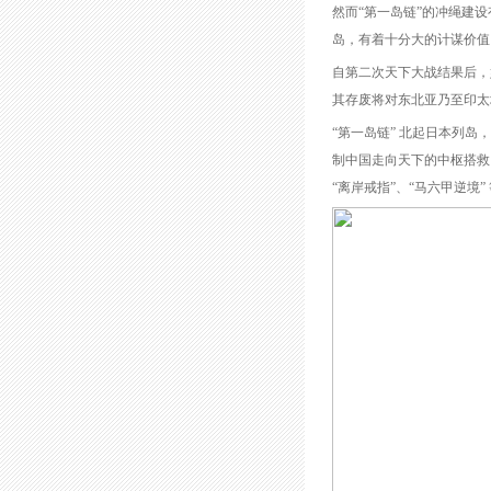
然而“第一岛链”的冲绳建
岛，有着十分大的计谋价值
自第二次天下大战结果后，好
其存废将对东北亚乃至印太
“第一岛链” 北起日本列
制中国走向天下的中枢搭救
“离岸戒指”、“马六甲逆境”