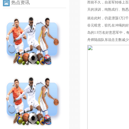
热点资讯
而前不久，自若军转移上百
天的演训，纯熟戎行、熟悉
就在此时，仍是漂荡1万2
谷元暗意，驻扎在冲绳的好
岛的1.9万名好意思军中，
舟师陆战队东说念主数减少