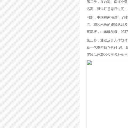
第二步，在台海、南海小数
远离，阻遏好意思日过问，
同期，中国在南海进行了陆
港、3000米长的跑说念
事部署，山东舰航母、05
第三步，通过反介入作战体
新一代重型搏斗机歼-20
岸线以外2000公里各种