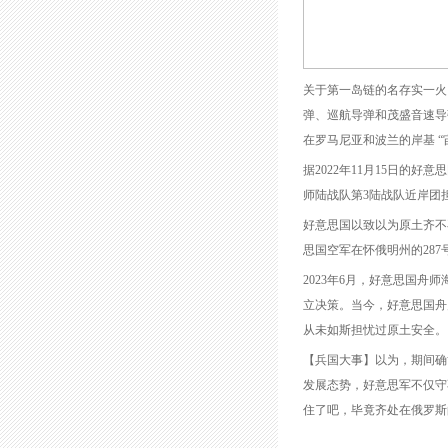
关于第一岛链的名存实一火
弹、巡航导弹和茂盛音速导
在罗马尼亚和波兰的岸基 “
据2022年11月15日的好
师陆战队第3陆战队近岸团担
好意思国以致以为原土齐不
思国空军在怀俄明州的287
2023年6月，好意思国
立决策。当今，好意思国舟
从未如斯担忧过原土安全。
【兵国大事】以为，期间确
发展态势，好意思军不仅守
住了吧，毕竟齐处在俄罗斯