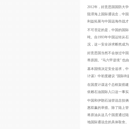
2012年，好意思国国防大
阻滞海上国际通说念，中国
利益拓展与中国远海作战才
不可否定的是，中国的国际
吨。自1993年中国运转从
况，这一安全诉求断然成为
好意思国当然不会放过中国
蒂原因。“马六甲逆境” 
基本国情决定安全追求，中
计谋》中初度建议 “国际
在国度计谋这个总框架搭建
依赖石油国际入口这一事实
中国和伊朗石油管说念技俩
惠双赢的举措。除了陆上管
将原油从这几个国度通过陆
地国际通说念的具体取舍。