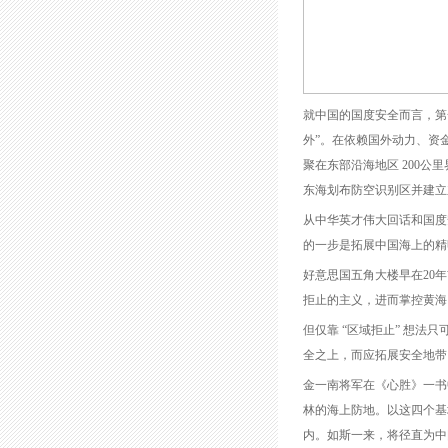
就中国的国度安全而言，第
外”。在依赖国外动力、资
聚在东部沿海地区 200
东海划布防空识别区并建立
从中华英才伟大回话和国度
的一步是拓展中国海上的精
好意思国五角大楼早在20
拒止的主义，进而掌控黄海
但仅靠 “区域拒止” 想
全之上，而应拓展安全地带
金一南将军在《心胜》一书
林的海上防地。以这四个基
内。如斯一来，将径直为中