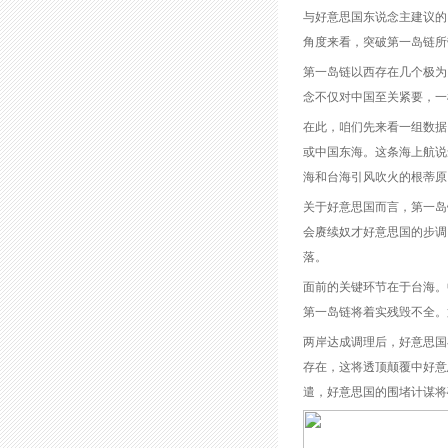
与好意思国东说念主建议的
角度来看，突破第一岛链所
第一岛链以西存在几个极为
念不仅对中国至关紧要，一
在此，咱们先来看一组数据
或中国东海。这条海上航说
海和台海引风吹火的根蒂原
关于好意思国而言，第一岛
会赓续奴才好意思国的步调
落。
面前的关键环节在于台海。
第一岛链将着实残毁不全。
两岸达成调理后，好意思国
存在，这将透顶颠覆中好意
遣，好意思国的围堵计谋将