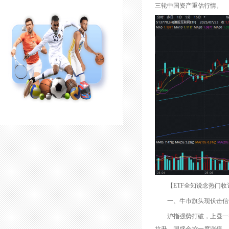
三轮中国资产重估行情。
【ETF全知说念热门收评
一、牛市旗头现伏击信号！东
沪指强势打破，上昼一举站