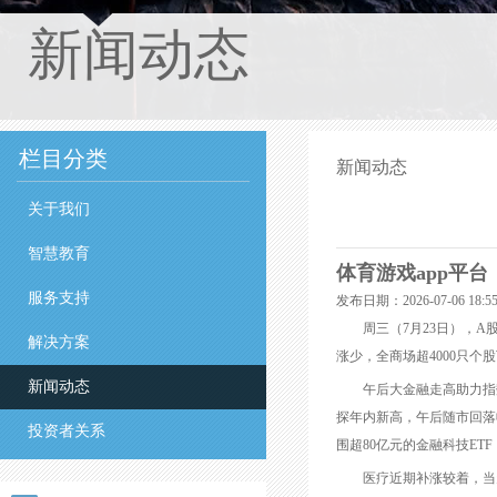
新闻动态
栏目分类
新闻动态
关于我们
智慧教育
体育游戏app平台
服务支持
发布日期：2026-07-06 18
周三（7月23日），A股
解决方案
涨少，全商场超4000只个
新闻动态
午后大金融走高助力指数打破
探年内新高，午后随市回落收
投资者关系
围超80亿元的金融科技ETF（
医疗近期补涨较着，当天CX