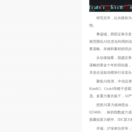
研究后市，以光模块为代
煦。
事迹端，西部证券示意，
索范围化AI生意化利用的说
要谋略、存储和蓄积的同步
从估值端看，国盛证券以
谋略的黄金十年的强化版，
关连企业如光模块行业龙头
聚焦AI投资，中信证券研
KimiK2、Grok4等模
茂。多重力量共振下，AI
把抓AI算力核神思会，提出
023408），标的指数超
面囊括算力硬件、IDC算力
开端：沪深来往所等，收尾2