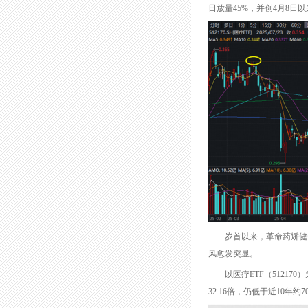
日放量45%，并创4月8日
岁首以来，革命药矫健领
风愈发突显。
以医疗ETF（512170
32.16倍，仍低于近10年约