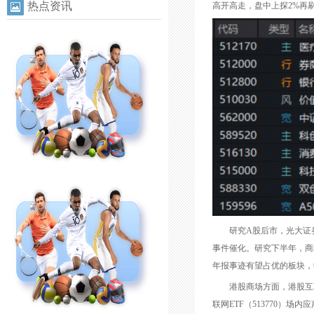
热点资讯
高开高走，盘中上探2%再刷4
研究A股后市，光大证券
事件催化。研究下半年，商
年报事迹有望占优的板块，
港股商场方面，港股互联网
联网ETF（513770）