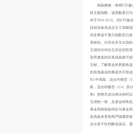
风险教唆：券商ETF被迫追踪
技主题指数，该指数基日为201
布于2014.10.31。药E
踪创业板东说念主工智能指数，
历史事迹不预示指数翌日发
资标的。任安在本文出现的
主须对任何自主决定的投资
容所激发的径直或盘曲亏损
文献，了解基金的风险收益
的其他基金的事迹并不组成基
R3-中风险，适合均衡型（
险，适合积极型（C4）及
构）把柄关连法律法例对以
无谓然一致，且基金销售机
基金风险收益特征与基金风
及风险承受智商严慎遴荐基
念出骨子性判断或保证。基