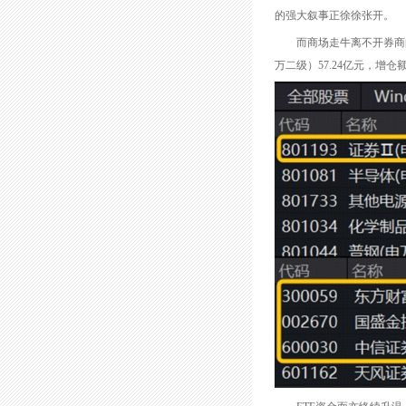
的强大叙事正徐徐张开。
而商场走牛离不开券商的
万二级）57.24亿元，